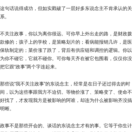
这句话说得成功，但如实戳破了一层好多东说念主不肯承认的关
系。
不关注政事，你以为离你很远。可你早上外出走的路，是财政拨
款修的；孩子上的学校，是策略划片的；看病能报销几许，是医
保轨制定的；菜价涨了跌了，背后有供应链和调控的逻辑。你以
为你不碰它，它就不碰你。可你每天齐在被它包围着，仅仅你没
把它跟“政事”两个字连起来。
那些说“我不关注政事”的东说念主，经常是在日子还过得去的时
间，以为这些事跟我方不迫切。等物价涨了、策略变了、使命不
好找了，才发现我方是被影响的阿谁，却连为什么被影响齐没搞
明晰。
政事不是那些开会的、谈话的东说念主才有的事。它等于你生计