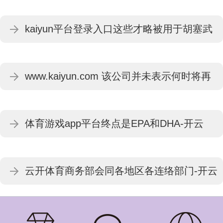
值显赫上升-开云·Kaiyun(中国)官方网站-科
kaiyun平台登录入口这些才略被用于胡塞武
技股份有限公司
装的军事步履-开云·Kaiyun(中国)官方网站-
www.kaiyun.com 该公司并未表示何时将再
科技股份有限公司
次尝试辐射-开云·Kaiyun(中国)官方网站-科
体育游戏app平台终点是EPA和DHA-开云
技股份有限公司
·Kaiyun(中国)官方网站-科技股份有限公司
云开体育商务部会同各地区各连络部门-开云
·Kaiyun(中国)官方网站-科技股份有限公司