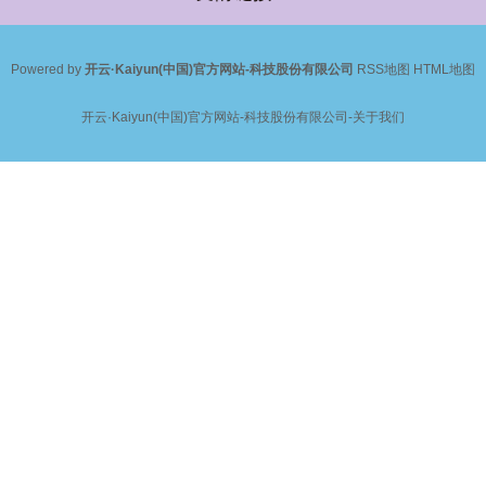
Powered by
开云·Kaiyun(中国)官方网站-科技股份有限公司
RSS地图
HTML地图
开云·Kaiyun(中国)官方网站-科技股份有限公司-关于我们