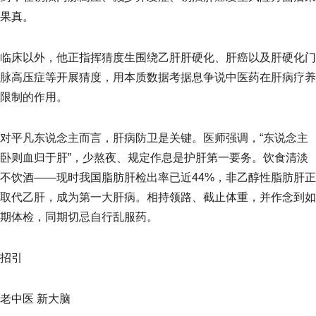
果真。
临床以外，他正指挥猜度生围绕乙肝肝硬化、肝癌以及肝硬化门
脉高压症等开展猜度，用本质数据考据息争说中医药在肝病疗养
限制的作用。
对平凡东说念主而言，肝病防卫是关键。医师强调，“东说念主
卧则血归于肝”，少熬夜、规定作息是护肝第一要务。饮食清淡
不饮酒——现时我国脂肪肝检出率已近44%，非乙醇性脂肪肝正
取代乙肝，成为第一大肝病。相持领路、截止体重，并作念到如
期体检，同期切忌自行乱服药。
招引
老中医 新大脑