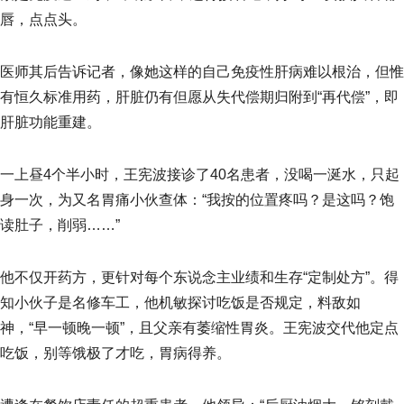
唇，点点头。
医师其后告诉记者，像她这样的自己免疫性肝病难以根治，但惟
有恒久标准用药，肝脏仍有但愿从失代偿期归附到“再代偿”，即
肝脏功能重建。
一上昼4个半小时，王宪波接诊了40名患者，没喝一涎水，只起
身一次，为又名胃痛小伙查体：“我按的位置疼吗？是这吗？饱
读肚子，削弱……”
他不仅开药方，更针对每个东说念主业绩和生存“定制处方”。得
知小伙子是名修车工，他机敏探讨吃饭是否规定，料敌如
神，“早一顿晚一顿”，且父亲有萎缩性胃炎。王宪波交代他定点
吃饭，别等饿极了才吃，胃病得养。