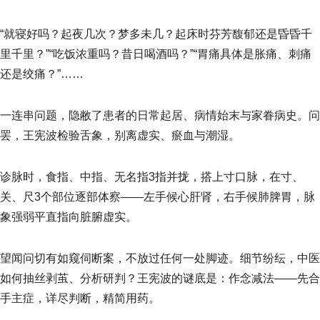
“就寝好吗？起夜几次？梦多未几？起床时芬芳馥郁还是昏昏千
里千里？”“吃饭浓重吗？昔日喝酒吗？”“胃痛具体是胀痛、刺痛
还是绞痛？”……
一连串问题，隐敝了患者的日常起居、病情始末与家眷病史。问
罢，王宪波检验舌象，别离虚实、瘀血与潮湿。
诊脉时，食指、中指、无名指3指并拢，搭上寸口脉，在寸、
关、尺3个部位逐部体察——左手候心肝肾，右手候肺脾胃，脉
象强弱平直指向脏腑虚实。
望闻问切有如窥伺断案，不放过任何一处脚迹。细节纷纭，中医
如何抽丝剥茧、分析研判？王宪波的谜底是：作念减法——先合
手主症，详尽判断，精简用药。