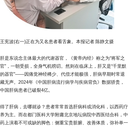
王宪波(右一)正在为又名患者看舌象。本报记者 陈静文摄
肝是东说念主体最大的代谢器官，《黄帝内经》称之为“将军之
官”，一朝受损，全身气机唠叨。然则在临床上，肝又是“千里默
的器官”——因痛觉神经稀少、代偿才能极强，肝病早期时常退
藏无声。2024年《中国肝病流行病学与疾病背负》数据骄贵，
中国肝病患者已破裂4亿。
得了肝病，去哪就诊？患者常常首选肝病科或消化科，以西药疗
养为主。而在都门医科大学附庸北京地坛病院中西医结合科，中
药上演着不可或缺的脚色：侧重宝贵脏腑、改善体质，弥补单一