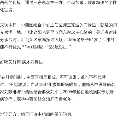
西药的短板，通过一东说念主一方、生动加减，竣事精确的个性
化宝贵。
采访本日，中西医结合中心主任医师王宪波的门诊里，朝晨的阳
光倾洒一地。但比这阳光更早点亮东说念主心绪的，是记者途经
分诊台时，听到又名家属探讨照顾：“我家老爷子94岁了，排号
能不行优先？”照顾回应：“必须优先。”
好喝又好用 病才好得快
“在肝病限制，中西医相反相成、不可偏废，谁也不行代替
谁。”王宪波说。自从1987年参加肝病限制，他师从中医肝病名
家刘献琳与中西医结合群众刘平，2005年起在地坛病院专职肝
病诊疗，深耕中西医结合治肝病近40年。
辨证开方，始于门诊中精细的望闻问切。