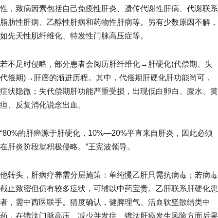
性，致病因素包括自己免疫性肝炎、遗传代谢性肝病、代谢联系
脂肪性肝病、乙醇性肝病和药物性肝病等。另有少数原因不解，
如先天性肌纤维化、特发性门脉高压症等。
若不足时侵略，部分患者会阅历肝纤维化→肝硬化(代偿期、失
代偿期)→肝癌的渐进历程。其中，代偿期肝硬化肝功能尚可，
症状隐微；失代偿期肝功能严重受损，出现低白卵白、腹水、黄
疸、反复消化说念出血。
“80%的肝癌源于肝硬化，10%—20%平直来自肝炎，因此必须
在肝炎阶段就积极侵略。”王宪波领导。
他转头，肝病疗养需分层施策：单纯慢乙肝只需抗病毒；若病毒
截止致密但仍有较多症状，可辅以中药宝贵。乙肝联系肝硬化患
者，需中西医联手。猜度确认，健脾理气、活血软坚散结类中
药，在镌汰门脉高压、减少并发症、镌汰肝癌发生风险方面后果