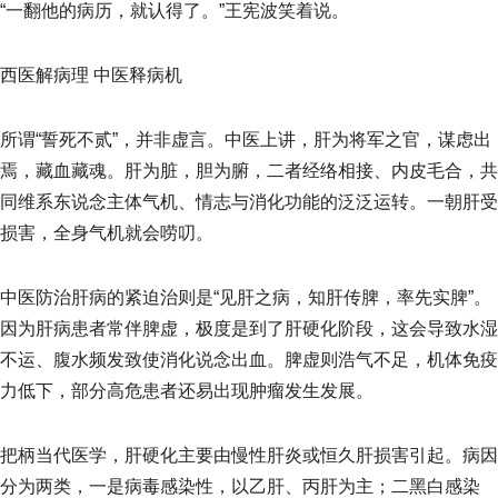
“一翻他的病历，就认得了。”王宪波笑着说。
西医解病理 中医释病机
所谓“誓死不贰”，并非虚言。中医上讲，肝为将军之官，谋虑出
焉，藏血藏魂。肝为脏，胆为腑，二者经络相接、内皮毛合，共
同维系东说念主体气机、情志与消化功能的泛泛运转。一朝肝受
损害，全身气机就会唠叨。
中医防治肝病的紧迫治则是“见肝之病，知肝传脾，率先实脾”。
因为肝病患者常伴脾虚，极度是到了肝硬化阶段，这会导致水湿
不运、腹水频发致使消化说念出血。脾虚则浩气不足，机体免疫
力低下，部分高危患者还易出现肿瘤发生发展。
把柄当代医学，肝硬化主要由慢性肝炎或恒久肝损害引起。病因
分为两类，一是病毒感染性，以乙肝、丙肝为主；二黑白感染