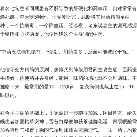
着名七旬患者同期患有乙肝导致的肝硬化和高血压，自述常常有
濒死感，每天吃5种药。王宪波听完，武断将其用药精简至两
种，一个抗病毒，一个降血压。经诊察，老东说念主的濒死感源
于错愕和心脾两虚，他便围绕这个主症调配中药。
“中药没法稳扎稳打。”他说，“用药贪多，反而可能彼此干扰。”
他信守处方精简的原则，像排兵列阵般用君药主攻主症，臣药援
手增效，佐使药并吞引经，能用一味药的场地就不会堆两味。不
雅察下来，最常用的是10—12味药，复杂病例也截止在15—16
味以内。
在合手主症的基础上，王宪波进一步随症加减，纲目钩玄。给失
眠患者加夏枯草安神；舌苔白厚便加茯苓健脾化湿；胃易嗳酸需
加香附理气和胃；胸闷气喘则加薤白宽胸理气。一味一药，均紧