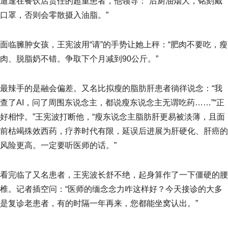
遭逢在餐饮店责任的超重患者，他领导：“后厨油烟大，铭刻戴
口罩，否则会零散摄入油脂。”
面临臃肿女孩，王宪波用“请”的手势让她上秤：“肥肉不要吃，瘦
肉、脱脂奶不错。争取下个月减到90公斤。”
最辣手的是融会偏差。又名比拟瘦的脂肪肝患者徜徉说念：“我
查了AI，问了周围东说念主，都说瘦东说念主无谓吃药……”“正
好相悖。”王宪波打断他，“瘦东说念主脂肪肝更易被淡薄，且面
前枯竭殊效西药，疗养时代有限，延误后进展为肝硬化、肝癌的
风险更高。一定要听医师的话。”
看完临了又名患者，王宪波长舒不绝，起身算作了一下僵硬的腰
椎。记者插空问：“医师的缅念念力咋这样好？今天接诊的大多
是复诊老患者，有的时隔一年再来，您都能坐窝认出。”