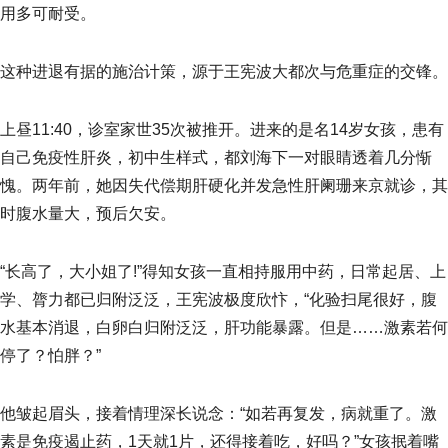
用多可耐受。
这种进退有据的施治计策，源于王宪波大都次与危重症的交锋。
上昼11:40，诊室家世35次被推开。进来的是名14岁女孩，患有
自己免疫性肝炎，初中生样式，都刘海下一对眼睛透着几分惭
愧。两年前，她因失代偿期肝硬化并发急性肝阑珊来京就诊，其
时腹水量大，预后欠安。
“长高了，大小姐了!”得知女孩一直相持服用中药，日常起居、上
学、膂力都已归附泛泛，王宪波极度欣忭，“化验扫尾很好，腹
水基本消退，白卵白归附泛泛，肝功能暴露。但是……激素若何
停了？怕胖？”
他皱起眉头，接着情理深长说念：“如若再复发，病就重了。激
素是免疫遏止药，1天就1片，还得接着吃，好吗？”女孩抿着嘴