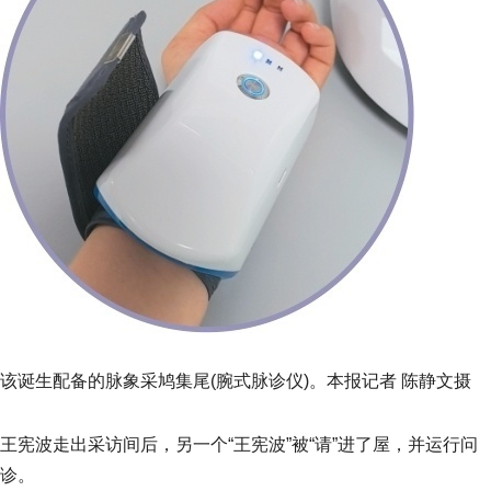
该诞生配备的脉象采鸠集尾(腕式脉诊仪)。本报记者 陈静文摄
王宪波走出采访间后，另一个“王宪波”被“请”进了屋，并运行问
诊。