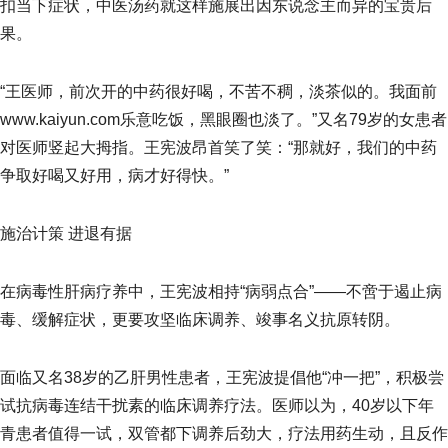
扣当下症状，中医汤药就这样施展出因东说念主而异的宝贵后
果。
“王医师，前次开的中药很好喝，不苦不稠，淡茶似的。我面前
www.kaiyun.com乐意吃饭，黑眼圈也淡了。”又名79岁的女患者
对医师竖起大拇指。王宪波昂首笑了笑：“那就好，我们的中药
争取好喝又好用，病才好得快。”
施治计策 进退有据
在病毒性肝病疗养中，王宪波相持“病弱点合”——不啻于遏止病
毒、缓解症状，更要攻坚临床调养、竣事名义抗原转阴。
面临又名38岁的乙肝男性患者，王宪波提倡他“冲一把”，积极尝
试抗病毒连结干扰素的临床调养疗法。医师以为，40岁以下年
青患者值得一试，双管都下调养后劲大，疗法用药生动，且反作