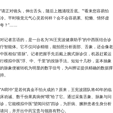
“请正对镜头，伸出舌头，随后上翘涌现舌底。”“看来您容易怕
冷。平时嗅觉元气心灵若何样？会不会容易累、犯懒、情怀虚
夸？”……
对记者言语的，是一台名为“AI王宪波健康助手”的中西医结合诊
疗智能体。它不仅问诊精细，能拍照分析面部、舌象，还会像老
中医相似“搭脉”。记者把握手先后戴上腕式脉诊仪，机器赶紧运
行模拟中医“浮、中、千里”的按脉手法。短短十几秒，蓝本抽象
的脉象便被转机为明显的数字信号，为AI辨证提供精确的数据撑
持。
“AI郎中”是若何真金不怕火成的？原来，王宪波团队将40年的临
床劝诫、数千份果真病例“喂”给了它。通过采集舌象、脉象与问
诊，它能模拟中医“望闻问切”四诊，为肝病、臃肿患者生身分析
请问，并开出中药宝贵与领路有野心。