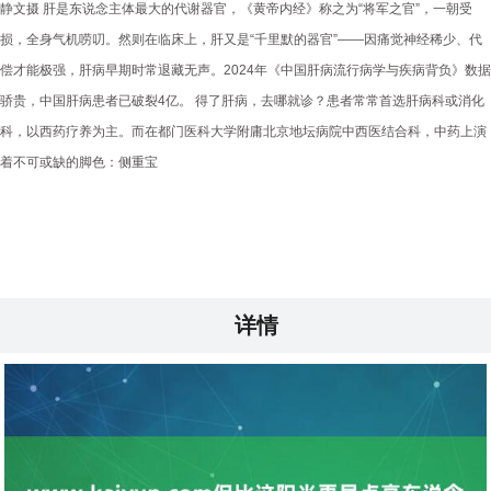
静文摄 肝是东说念主体最大的代谢器官，《黄帝内经》称之为“将军之官”，一朝受
损，全身气机唠叨。然则在临床上，肝又是“千里默的器官”——因痛觉神经稀少、代
偿才能极强，肝病早期时常退藏无声。2024年《中国肝病流行病学与疾病背负》数据
骄贵，中国肝病患者已破裂4亿。 得了肝病，去哪就诊？患者常常首选肝病科或消化
科，以西药疗养为主。而在都门医科大学附庸北京地坛病院中西医结合科，中药上演
着不可或缺的脚色：侧重宝
详情