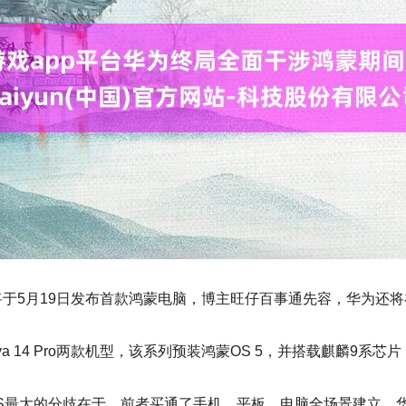
将于5月19日发布首款鸿蒙电脑，博主旺仔百事通先容，华为还将在
、nova 14 Pro两款机型，该系列预装鸿蒙OS 5，并搭载麒麟
iOS最大的分歧在于，前者买通了手机、平板、电脑全场景建立，