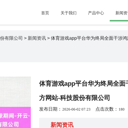
首页
关于我们
产品中心
新闻资
技股份有限公司
>
新闻资讯
> 体育游戏app平台华为终局全面干涉鸿蒙期
体育游戏app平台华为终局全面干涉
方网站-科技股份有限公司
发布日期：
点击次数：
2026-06-02 07:23
180
新闻资讯