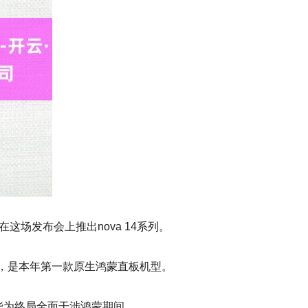
这场发布会上推出nova 14系列。
9系芯片，是本年第一款原生鸿蒙直板机型。
华为终局全面干涉鸿蒙期间。