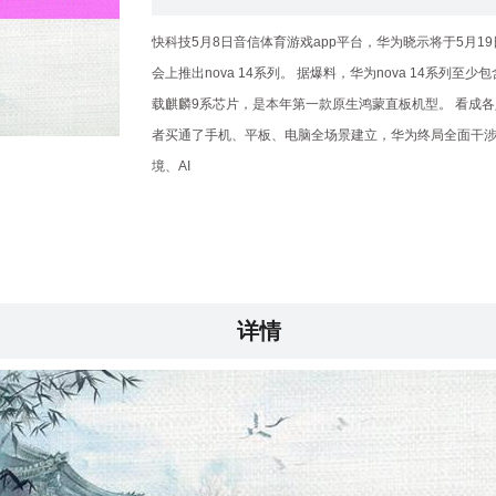
快科技5月8日音信体育游戏app平台，华为晓示将于5月
会上推出nova 14系列。 据爆料，华为nova 14系列至少包含
载麒麟9系芯片，是本年第一款原生鸿蒙直板机型。 看成各
者买通了手机、平板、电脑全场景建立，华为终局全面干涉鸿
境、AI
详情