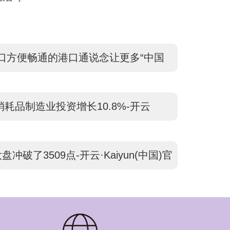
录入口方便畅通的港口通说念让更多“中国
开云·Kaiyun(中国)官方网站-科技股
消耗品制造业投资增长10.8%-开云
)官方网站-科技股份有限公司
om大盘冲破了3509点-开云·Kaiyun(中国)官
有限公司