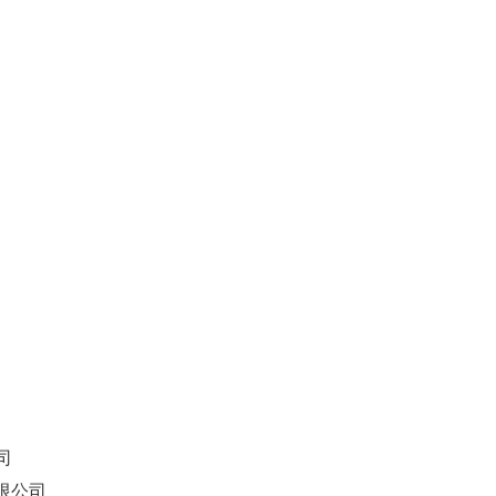
司
限公司