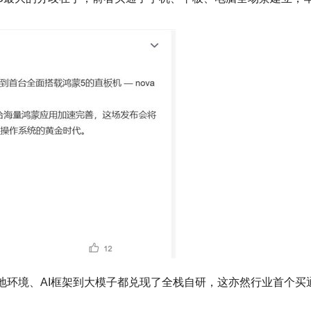
斥地环境、AI框架到大模子都兑现了全栈自研，这亦然行业首个